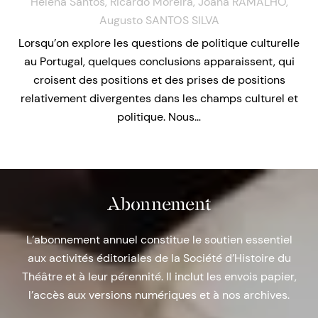
Helena Santos
,
Ricardo Moreira
,
Joana RAMALHO
,
Augusto SANTOS SILVA
Lorsqu’on explore les questions de politique culturelle
au Portugal, quelques conclusions apparaissent, qui
croisent des positions et des prises de positions
relativement divergentes dans les champs culturel et
politique. Nous…
Abonnement
L’abonnement annuel constitue le soutien essentiel
aux activités éditoriales de la Société d’Histoire du
Théâtre et à leur pérennité. Il inclut les envois papier,
l’accès aux versions numériques et à nos archives.