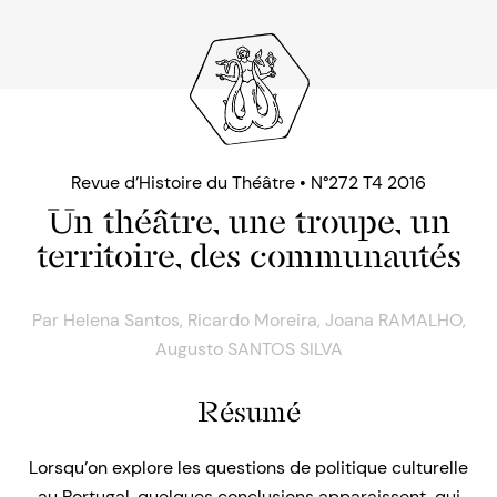
Revue d’Histoire du Théâtre • N°272 T4 2016
Un théâtre, une troupe, un
territoire, des communautés
Par
Helena Santos
,
Ricardo Moreira
,
Joana RAMALHO
,
Augusto SANTOS SILVA
Résumé
Lorsqu’on explore les questions de politique culturelle
au Portugal, quelques conclusions apparaissent, qui