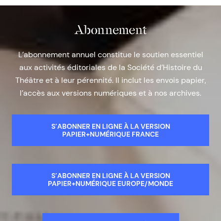
Abonnement
L’abonnement annuel constitue le soutien essentiel
aux activités éditoriales de la Société d’Histoire du
Théâtre et à leur pérennité. Il inclut les envois papier,
l’accès aux versions numériques et à nos archives.
S’ABONNER EN LIGNE À LA VERSION
PAPIER+NUMÉRIQUE FRANCE
S’ABONNER EN LIGNE À LA VERSION
PAPIER+NUMÉRIQUE EUROPE/MONDE