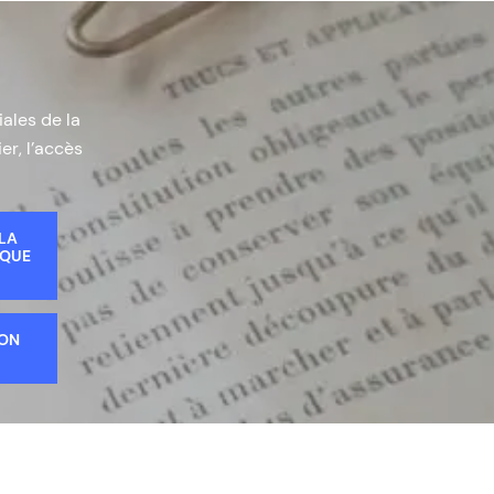
iales de la
er, l’accès
 LA
IQUE
ION