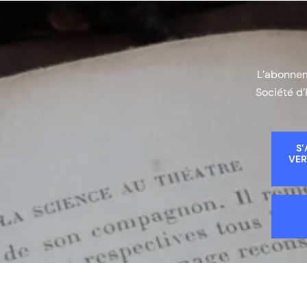
L’abonneme
Société d’
S’
VER