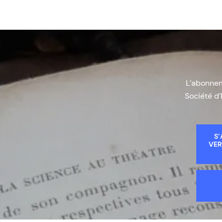
L’abonneme
Société d’
S’
VER