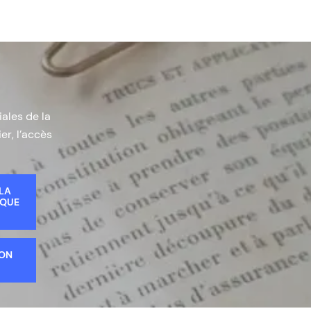
iales de la
er, l’accès
 LA
IQUE
ION