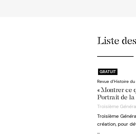
Liste des
GRATUIT
Revue d’Histoire d
« Montrer ce 
Portrait de l
Troisième Généra
Troisième Généra
création, pour dé
…