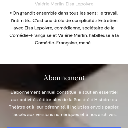
Valérie Merlin
,
Elsa Lepoivre
« On grandit ensemble dans tous les sens : le travail,
l’intimité… C’est une drôle de complicité » Entretien
avec Elsa Lepoivre, comédienne, sociétaire de la
Comédie-Française et Valérie Merlin, habilleuse à la
Comédie-Française, mené…
Abonnement
L’abonnement annuel constitue le soutien essentiel
aux activités éditoriales de la Société d’Histoire du
Théâtre et à leur pérennité. Il inclut les envois papier,
l’accès aux versions numériques et à nos archives.