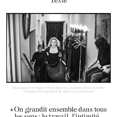
Texte
Elsa Lepoivre et Valérie Merlin dans les coulisses de la Comédie-
Française. Photographie de Jean-Louis Fernandez
« On grandit ensemble dans tous
les sens : le travail, l’intimité…