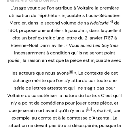
BRÈVE HISTOIRE D’UN MOT
L’usage veut que l’on attribue à Voltaire la première
utilisation de l’épithète « injouable ». Louis-Sébastien
[4]
Mercier, dans le second volume de sa
Néologie
de
1801, propose une entrée « Injouable », dans laquelle il
cite un bref extrait d’une lettre du 2 janvier 1767 à
Etienne-Noël Damilaville : « Vous aurez
Les Scythes
incessamment à condition qu’ils ne seront point
joués ; la raison en est que la pièce est injouable avec
[5]
les acteurs que nous avons
». Le contexte de cet
échange mérite que l’on s’y attarde car toute une
série de lettres attestent qu’il ne s’agit pas pour
Voltaire de caractériser la nature du texte. « C’est qu’il
n’y a point de comédiens pour jouer cette pièce, et
[6]
que je serai mort avant qu’il n’y en ait
», écrit-il, par
exemple, au comte et à la comtesse d’Argental. La
situation ne devait pas être si désespérée, puisque la