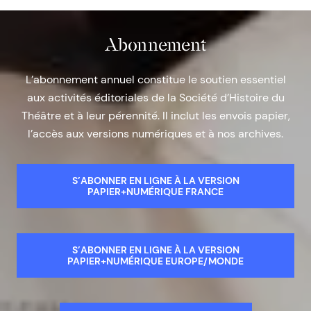
Abonnement
L’abonnement annuel constitue le soutien essentiel
aux activités éditoriales de la Société d’Histoire du
Théâtre et à leur pérennité. Il inclut les envois papier,
l’accès aux versions numériques et à nos archives.
S’ABONNER EN LIGNE À LA VERSION
PAPIER+NUMÉRIQUE FRANCE
S’ABONNER EN LIGNE À LA VERSION
PAPIER+NUMÉRIQUE EUROPE/MONDE