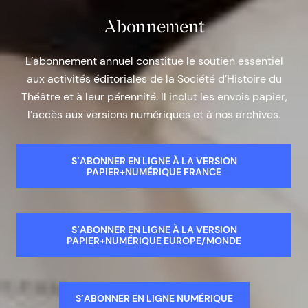
Abonnement
L’abonnement annuel constitue le soutien essentiel
aux activités éditoriales de la Société d’Histoire du
Théâtre et à leur pérennité. Il inclut les envois papier,
l’accès aux versions numériques et à nos archives.
S’ABONNER EN LIGNE À LA VERSION
PAPIER+NUMÉRIQUE FRANCE
S’ABONNER EN LIGNE À LA VERSION
PAPIER+NUMÉRIQUE EUROPE/MONDE
S’ABONNER EN LIGNE NUMÉRIQUE