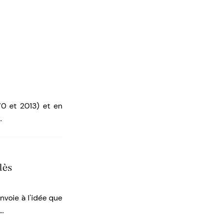
70 et 2013) et en
…
dès
nvoie à l'idée que
s…