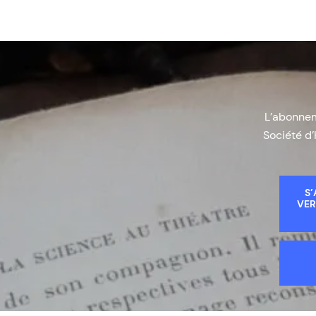
L’abonneme
Société d’
S’
VER