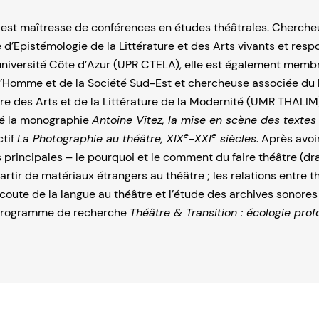
t est maîtresse de conférences en études théâtrales. Cherch
e d’Epistémologie de la Littérature et des Arts vivants et res
université Côte d’Azur (UPR CTELA), elle est également memb
l’Homme et de la Société Sud-Est et chercheuse associée du 
ire des Arts et de la Littérature de la Modernité (UMR THALIM)
é la monographie
Antoine Vitez, la mise en scène des texte
e
e
ctif
La Photographie au théâtre, XIX
-XXI
siècles
. Après avoir
 principales – le pourquoi et le comment du faire théâtre (d
artir de matériaux étrangers au théâtre ; les relations entre t
écoute de la langue au théâtre et l’étude des archives sonores 
 programme de recherche
Théâtre & Transition : écologie prof