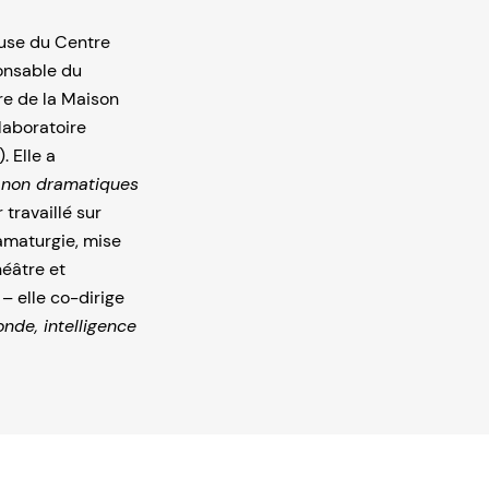
euse du Centre
ponsable du
re de la Maison
laboratoire
. Elle a
s non dramatiques
 travaillé sur
ramaturgie, mise
héâtre et
– elle co-dirige
onde, intelligence