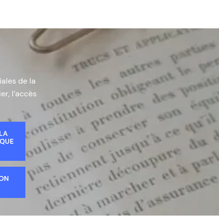
iales de la
er, l’accès
 LA
IQUE
ION