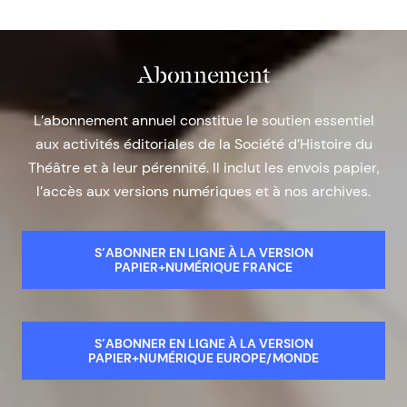
Abonnement
L’abonnement annuel constitue le soutien essentiel
aux activités éditoriales de la Société d’Histoire du
Théâtre et à leur pérennité. Il inclut les envois papier,
l’accès aux versions numériques et à nos archives.
S’ABONNER EN LIGNE À LA VERSION
PAPIER+NUMÉRIQUE FRANCE
S’ABONNER EN LIGNE À LA VERSION
PAPIER+NUMÉRIQUE EUROPE/MONDE