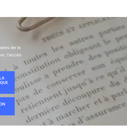
iales de la
er, l’accès
 LA
IQUE
ION