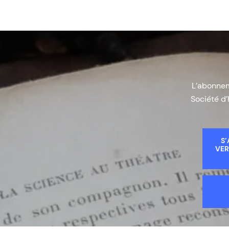
L’abonneme
Société d’
S’
VER