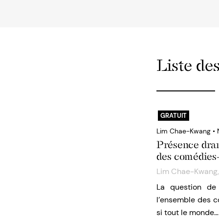
Liste des
GRATUIT
Lim Chae-Kwang • 
Présence dra
des comédies-
Lim Chae-Kwang
La question de
l’ensemble des co
si tout le monde…