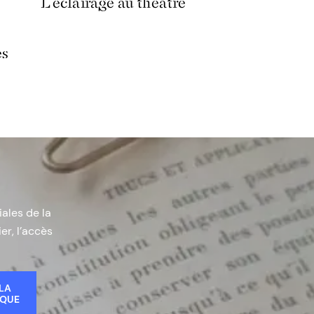
L’éclairage au théâtre
es
iales de la
er, l’accès
 LA
IQUE