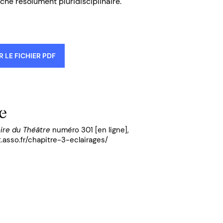
che résolument pluridisciplinaire.
 LE FICHIER PDF
e
ire du Théâtre
numéro 301 [en ligne],
t.asso.fr/chapitre-3-eclairages/