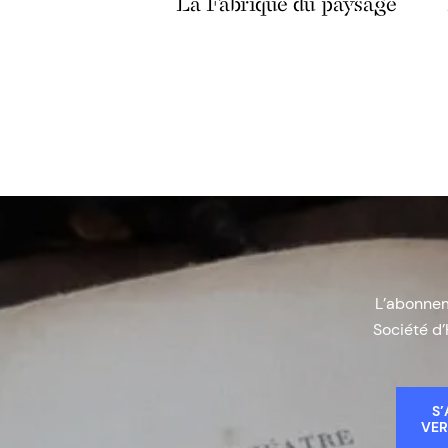
La Fabrique du paysage
L’abonneme
Société d’
S’
VER