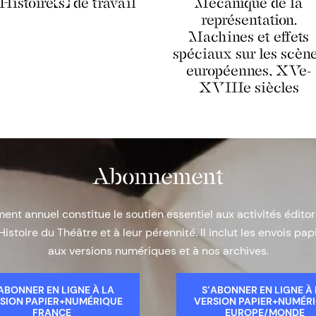
Histoire(s) de travail
Mécanique de la
représentation.
Machines et effets
spéciaux sur les scèn
européennes, XVe-
XVIIIe siècles
Abonnement
nt annuel constitue le soutien essentiel aux activités éditor
Histoire du Théâtre et à leur pérennité. Il inclut les envois papi
aux versions numériques et à nos archives.
ABONNER EN LIGNE À LA
S’ABONNER EN LIGNE À
SION PAPIER+NUMÉRIQUE
VERSION PAPIER+NUMÉR
FRANCE
EUROPE/MONDE