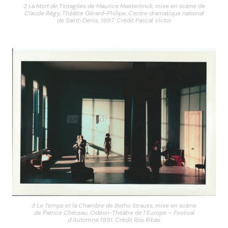
2 La Mort de Tintagiles de Maurice Maeterlinck, mise en scène de
Claude Régy, Théâtre Gérard-Philipe, Centre dramatique national
de Saint-Denis, 1997. Crédit Pascal Victor
3 Le Temps et la Chambre de Botho Strauss, mise en scène
de Patrice Chéreau, Odéon-Théâtre de l’Europe – Festival
d’Automne 1991. Crédit Ros Ribas