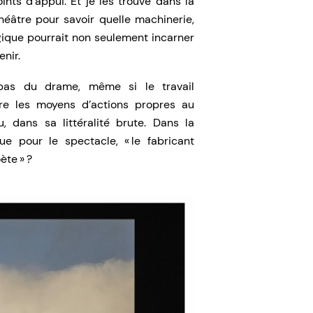
nts d’appui. Et je les trouve dans la
héâtre pour savoir quelle machinerie,
gique pourrait non seulement incarner
enir.
 pas du drame, même si le travail
dre les moyens d’actions propres au
, dans sa littéralité brute. Dans la
que pour le spectacle, « le fabricant
ète » ?