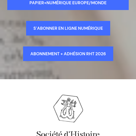
PAPIER+NUMÉRIQUE EUROPE/MONDE
S’ABONNER EN LIGNE NUMÉRIQUE
ABONNEMENT + ADHÉSION RHT 2026
Société d'Histoire