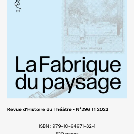
Revue d’Histoire du Théâtre • N°296 T1 2023
ISBN : 979-10-94971-32-1
320 pages