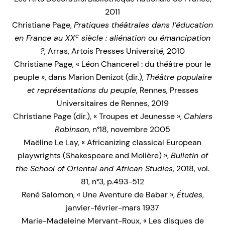
2011
Christiane Page,
Pratiques théâtrales dans l’éducation
e
en France au XX
siècle : aliénation ou émancipation
?
, Arras, Artois Presses Université, 2010
Christiane Page, « Léon Chancerel : du théâtre pour le
peuple », dans Marion Denizot (dir.),
Théâtre populaire
et représentations du peuple
, Rennes, Presses
Universitaires de Rennes, 2019
Christiane Page (dir.), « Troupes et Jeunesse »,
Cahiers
Robinson
, n°18, novembre 2005
Maëline Le Lay, « Africanizing classical European
playwrights (Shakespeare and Molière) »,
Bulletin of
the School of Oriental and African Studies
, 2018, vol.
81, n°3, p.493-512
René Salomon, « Une Aventure de Babar »,
Études
,
janvier-février-mars 1937
Marie-Madeleine Mervant-Roux, « Les disques de