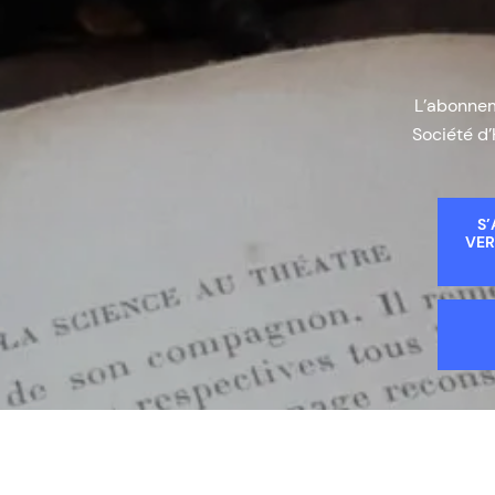
L’abonneme
Société d’
S’
VER