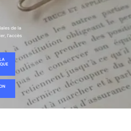
iales de la
er, l’accès
 LA
IQUE
ION