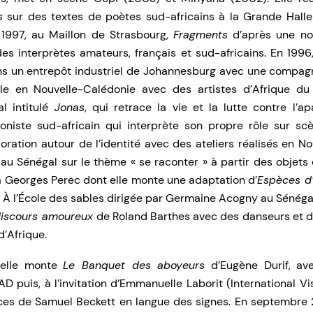
s
sur des textes de poètes sud-africains à la Grande Halle 
1997, au Maillon de Strasbourg,
Fragments
d’après une no
es interprètes amateurs, français et sud-africains. En 1996,
dans un entrepôt industriel de Johannesburg avec une compag
ille en Nouvelle-Calédonie avec des artistes d’Afrique d
l intitulé
Jonas
, qui retrace la vie et la lutte contre l’a
iste sud-africain qui interprète son propre rôle sur scè
oration autour de l’identité avec des ateliers réalisés en N
au Sénégal sur le thème « se raconter » à partir des objets
 Georges Perec dont elle monte une adaptation d’
Espèces d
. À l’École des sables dirigée par Germaine Acogny au Sénégal, 
discours amoureux
de Roland Barthes avec des danseurs et 
d’Afrique.
elle monte
Le Banquet des aboyeurs
d’Eugène Durif, ave
AD puis, à l’invitation d’Emmanuelle Laborit (International Vi
èces de Samuel Beckett en langue des signes. En septembre 