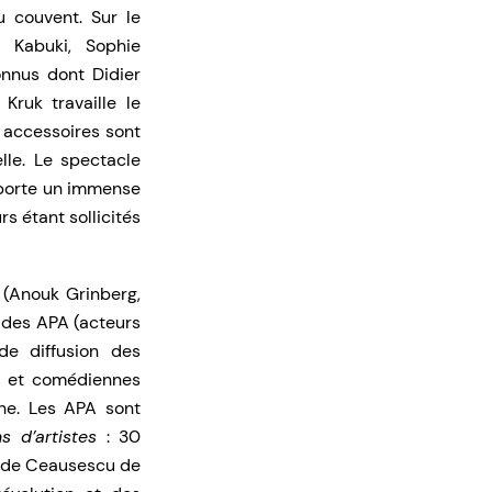
u couvent. Sur le
e Kabuki, Sophie
nnus dont Didier
Kruk travaille le
s accessoires sont
lle. Le spectacle
emporte un immense
s étant sollicités
 (Anouk Grinberg,
n des APA (acteurs
de diffusion des
s et comédiennes
ne. Les APA sont
ns d’artistes
: 30
e de Ceausescu de