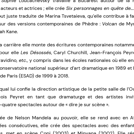
Sophie Loucachevsky travaille à Bucarest autour de la r
cteurs et actrices ; elle crée
Six personnages en quête de…
ut juste traduite de Marina Tsvetaieva, qu’elle contribue à fai
e sur des versions contemporaines de Phèdre :
Volcan
de My
ah Kane.
sa carrière elle monte des écritures contemporaines notamm
 pour elle
Les Désossés
, Caryl Churchill, Jean-François Pey
avidino,
etc
., y compris dans les écoles nationales où elle en
onservatoire national supérieur d’art dramatique en 1989 et 
de Paris (ESAD) de 1999 à 2018.
ual lui confie la direction artistique de la petite salle de l’
ois Peyret en tant que dramaturge et des artistes invit
t-quatre spectacles autour de « dire je sur scène ».
ivée de Nelson Mandela au pouvoir, elle se rend avec en 
es consécutives, elle crée des spectacles avec des enfan
s, met en scène Copi (2003) et Minyana (2002). Elle ré