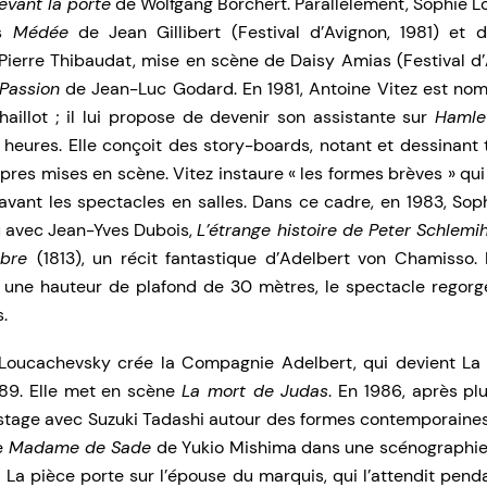
vant la porte
de Wolfgang Borchert. Parallèlement, Sophie L
ns
Médée
de Jean Gillibert (Festival d’Avignon, 1981) et
ierre Thibaudat, mise en scène de Daisy Amias (Festival d’A
Passion
de Jean-Luc Godard. En 1981, Antoine Vitez est nom
aillot ; il lui propose de devenir son assistante sur
Hamle
 heures. Elle conçoit des story-boards, notant et dessinant
pres mises en scène. Vitez instaure « les formes brèves » qui
 avant les spectacles en salles. Dans ce cadre, en 1983, So
 avec Jean-Yves Dubois,
L’étrange histoire de Peter Schlemi
mbre
(1813), un récit fantastique d’Adelbert von Chamisso
 une hauteur de plafond de 30 mètres, le spectacle regor
.
 Loucachevsky crée la Compagnie Adelbert, qui devient La
89. Elle met en scène
La mort de Judas
. En 1986, après pl
stage avec Suzuki Tadashi autour des formes contemporaines
ée
Madame de Sade
de Yukio Mishima dans une scénographie
 La pièce porte sur l’épouse du marquis, qui l’attendit pen