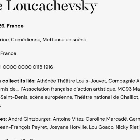
e Loucachevsky
26, France
rice
,
Comédienne
,
Metteuse en scène
:
France
NI 0000 0000 0118 1916
collectifs liés:
Athénée Théâtre Louis-Jouvet
,
Compagnie A
mis de…
,
l’Association française d’action artistique
,
MC93 Mai
-Saint-Denis
,
scène européenne
,
Théâtre national de Chaillot
s
ées:
André Gintzburger
,
Antoine Vitez
,
Caroline Marcadé
,
Germ
ean-François Peyret
,
Josyane Horville
,
Lou Goaco
,
Nicky Rieti