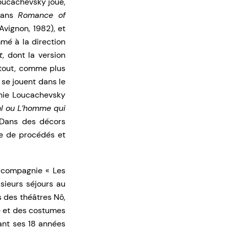
oucachevsky joue,
 dans
Romance of
vignon, 1982), et
mé à la direction
t
, dont la version
 tout, comme plus
 se jouent dans le
phie Loucachevsky
hl ou L’homme qui
. Dans des décors
ge de procédés et
 compagnie « Les
usieurs séjours au
 des théâtres Nô,
 et des costumes
dant ses 18 années