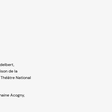
delbert
,
son de la
,
Théâtre National
aine Acogny
,