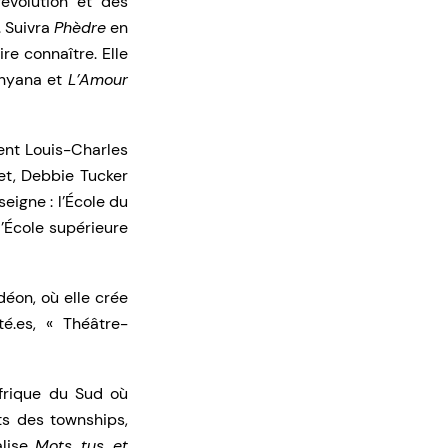
évolution et des
. Suivra
Phèdre
en
re connaître. Elle
nyana et
L’Amour
ent Louis-Charles
ret, Debbie Tucker
seigne : l’École du
l’École supérieure
Odéon, où elle crée
é.es, « Théâtre-
Afrique du Sud où
ts des townships,
alise
Mots tus et