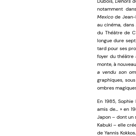
Dubois,
Dehors de
notamment da
Mexico
de Jean-P
au cinéma, dans
du Théâtre de Ch
longue dure sept
tard pour ses pro
foyer du théâtre
monte, à nouveau
a vendu son o
graphiques, sous
ombres magiques
En 1985, Sophie
amis de… » en 19
Japon – dont un 
Kabuki – elle cr
de Yannis Kokkos.