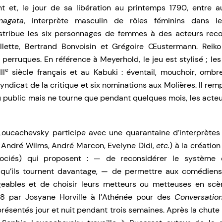
 et, le jour de sa libération au printemps 1790, entre a
nagata
, interprète masculin de rôles féminins dans l
stribue les six personnages de femmes à des acteurs reco
lette, Bertrand Bonvoisin et Grégoire Œustermann. Reiko 
 perruques. En référence à Meyerhold, le jeu est stylisé ; le
e
II
siècle français et au Kabuki : éventail, mouchoir, ombre
 syndicat de la critique et six nominations aux Molières. Il r
public mais ne tourne que pendant quelques mois, les acteur
Loucachevsky participe avec une quarantaine d’interprètes
 André Wilms, André Marcon, Evelyne Didi,
etc.
) à la créatio
ociés) qui proposent : — de reconsidérer le système 
 qu’ils tournent davantage, — de permettre aux comédien
geables et de choisir leurs metteurs ou metteuses en scè
988 par Josyane Horville à l’Athénée pour des
Conversatio
présentés jour et nuit pendant trois semaines. Après la chut