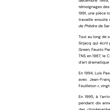
décembre 1989, 
témoignages des a
1991, une pièce to
travaille ensuit
de Phèdre
de Sar
Tout au long de 
Sirjacq qui écrit
Green, Fausto Par
TNS en 1987, le C
d’art dramatique 
En 1994, Luis Pasq
avec Jean-Franç
Feuilleton », ving
En 1995, à l’arr
pendant dix anné
des chorégraphe