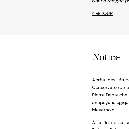
Notice rédigée p
< RETOUR
Notice
Après des étude
Conservatoire nat
Pierre Debauche pu
antipsychologiqu
Meyerhold.
À la fin de sa s