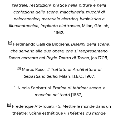
teatrale, restituzioni, pratica nella pittura e nella
confezione delle scene, macchineria, trucchi di
palcoscenico, materiale elettrico, luministica e
illuminotecnica, impianto elettronico
, Milan, Görlich,
1962.
[2]
Ferdinando Galli da Bibbiena,
Disegni della scene,
che servano alle due opere, che si rappresentano
l’anno corrente nel Regio Teatro di Torino
, [ca 1705].
[3]
Marco Rosci,
Il Trattato di Architettura di
Sebastiano Serlio
, Milan, I.T.E.C., 1967.
[4]
Nicola Sabbattini,
Pratica di fabricar scene, e
machine ne’ teatri
[1637].
[5]
Frédérique Aït-Touati, « 2. Mettre le monde dans un
théâtre : Scène esthétique »,
Théâtres du monde