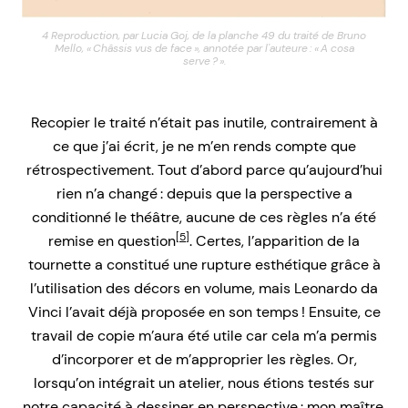
4 Reproduction, par Lucia Goj, de la planche 49 du traité de Bruno
Mello, « Châssis vus de face », annotée par l'auteure : « A cosa
serve ? ».
Recopier le traité n’était pas inutile, contrairement à
ce que j’ai écrit, je ne m’en rends compte que
rétrospectivement. Tout d’abord parce qu’aujourd’hui
rien n’a changé : depuis que la perspective a
conditionné le théâtre, aucune de ces règles n’a été
[5]
remise en question
. Certes, l’apparition de la
tournette a constitué une rupture esthétique grâce à
l’utilisation des décors en volume, mais Leonardo da
Vinci l’avait déjà proposée en son temps ! Ensuite, ce
travail de copie m’aura été utile car cela m’a permis
d’incorporer et de m’approprier les règles. Or,
lorsqu’on intégrait un atelier, nous étions testés sur
notre capacité à dessiner en perspective : mon maître,