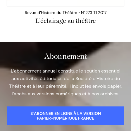
Revue d’Histoire du Théâtre • N°273 T1 2017
L’éclairage au théâtre
Abonnement
L’abonnement annuel constitue le soutien essentiel
aux activités éditoriales de la Société d’Histoire du
Théâtre et à leur pérennité. Il inclut les envois papier,
l’accès aux versions numériques et à nos archives.
S’ABONNER EN LIGNE À LA VERSION
PAPIER+NUMÉRIQUE FRANCE