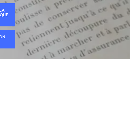
 LA
IQUE
ION