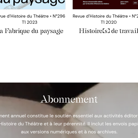
ue d’Histoire du Théâtre • N°296
Revue d’Histoire du Théâtre • N
T1 2023
T1 2020
a Fabrique du paysage
Histoire(s) de travai
Abonnement
nt annuel constitue le soutien essentiel aux activités éditor
Histoire du Théâtre et à leur pérennité. Il inclut les envois papi
aux versions numériques et à nos archives.