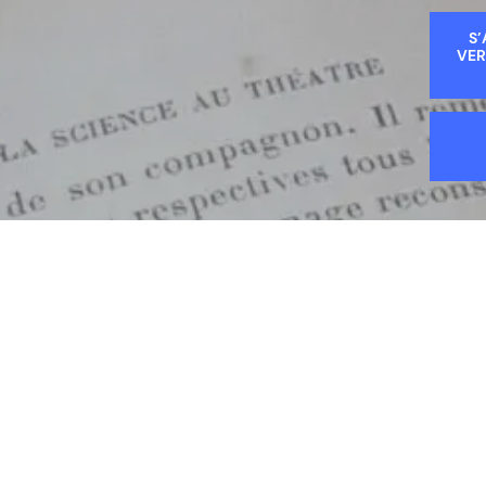
S’
VER