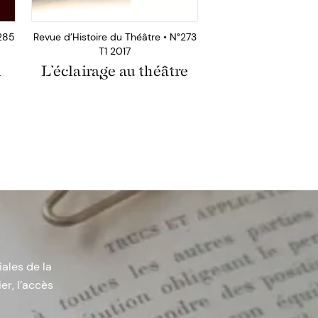
°285
Revue d’Histoire du Théâtre • N°273
T1 2017
l
L’éclairage au théâtre
iales de la
er, l’accès