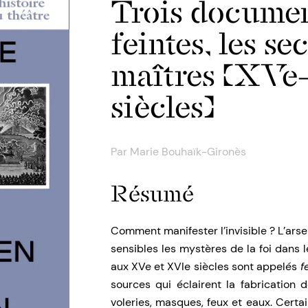
Trois documen
feintes, les se
maîtres (XV
siècles)
Par
Marie Bouhaïk-Gironès
Résumé
Comment manifester l’invisible ? L’ars
sensibles les mystères de la foi dans 
aux XVe et XVIe siècles sont appelés
f
sources qui éclairent la fabrication d
voleries, masques, feux et eaux. Cert