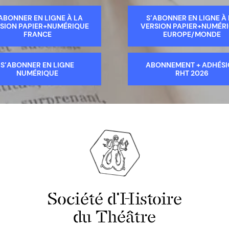
ABONNER EN LIGNE À LA
S’ABONNER EN LIGNE À
SION PAPIER+NUMÉRIQUE
VERSION PAPIER+NUMÉR
FRANCE
EUROPE/MONDE
S’ABONNER EN LIGNE
ABONNEMENT + ADHÉS
NUMÉRIQUE
RHT 2026
Société d'Histoire
du Théâtre