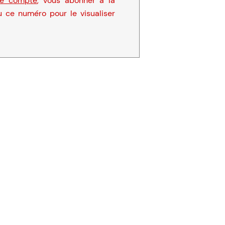
re compte
, vous abonner à la
u ce numéro pour le visualiser