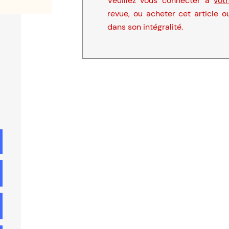
Veuillez vous connecter à
vot
revue, ou acheter cet article o
dans son intégralité.