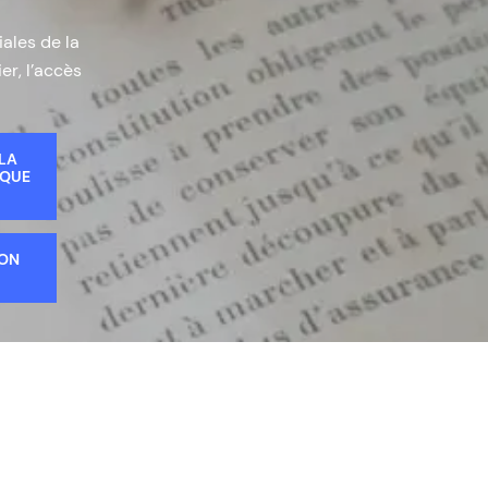
iales de la
er, l’accès
 LA
IQUE
ION