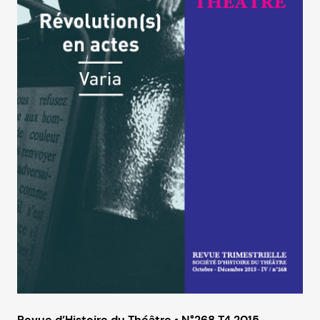
Revue d’Histoire du Théâtre • N°268 T4 2015