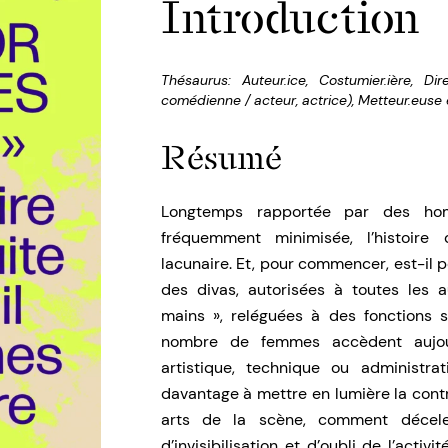
Introduction
Thésaurus:
Auteur.ice
,
Costumier.ière
,
Dir
comédienne / acteur, actrice)
,
Metteur.euse
Résumé
Longtemps rapportée par des hom
fréquemment minimisée, l’histoir
lacunaire. Et, pour commencer, est-il p
des divas, autorisées à toutes les 
mains », reléguées à des fonctions 
nombre de femmes accèdent aujour
artistique, technique ou administra
davantage à mettre en lumière la contri
arts de la scène, comment décel
d’invisibilisation et d’oubli de l’act