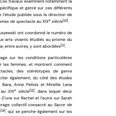
 Ces travaux examinent notamment la
pécifique et genré sur ces différents
l’étude publiée sous la direction de
e
[10]
mes de spectacle au XIX
siècle
.
tuszewski ont coordonné le numéro de
x arts vivants étudiés au prisme du
[11]
e, entre autres, y sont abordées
.
age sur les conditions particulières
our les femmes, et montrent comment
ectacles, des stéréotypes de genre
citer également, du côté des études
r Bara, Anne Pellois et Mireille Lena
e
[13]
 au XIX
siècle
, dans lequel deux
l’une sur Rachel et l’autre sur Sarah
vrage collectif consacré au
Sacre de
[14]
t
, qui se penche également sur les