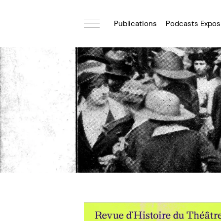
[9]
Publications
Podcasts Expos
[10]
Les Femmes de spectacle au XIXe siècle
[11]
Horizons/Théâtre
[12]
Tréteaux et paravents : le
théâtre de société au XIXe siècle
L’Annuaire
théâtral : revue québécoise d’études
théâtrales