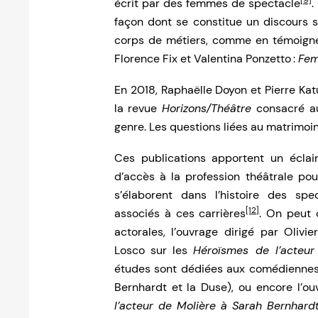
[9]
écrit par des femmes de spectacle
.
façon dont se constitue un discours s
corps de métiers, comme en témoigne 
Florence Fix et Valentina Ponzetto :
Fem
En 2018, Raphaëlle Doyon et Pierre Ka
la revue
Horizons/Théâtre
consacré au
genre. Les questions liées au matrimoin
Ces publications apportent un éclair
d’accès à la profession théâtrale p
s’élaborent dans l’histoire des sp
[12]
associés à ces carrières
. On peut 
actorales, l’ouvrage dirigé par Olivie
Losco sur les
Héroïsmes de l’acteur
études sont dédiées aux comédiennes (
Bernhardt et la Duse), ou encore l’ou
l’acteur de Molière à Sarah Bernhard