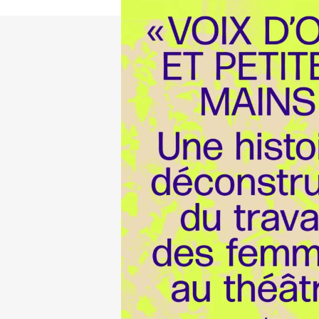
Naissance de l’acteur moderne
[13]
Les Héroïsmes de l’acteur
au XIXe siècle
[14]
Le Sacre de l’acteur. Émergence
du vedettariat théâtral de Molière à Sarah
Bernhardt
[15]
Les Actrices
victoriennes : entre marginalité et
conformisme
[16]
[17]