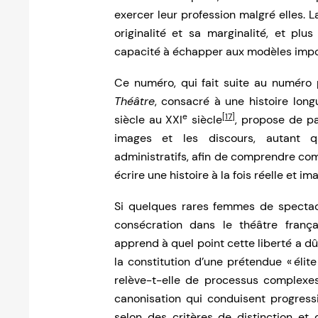
exercer leur profession malgré elles. La
originalité et sa marginalité, et p
capacité à échapper aux modèles impos
Ce numéro, qui fait suite au numéro
Théâtre
, consacré à une histoire lon
e
[17]
siècle au XXI
siècle
, propose de pa
images et les discours, autant 
administratifs, afin de comprendre co
écrire une histoire à la fois réelle et im
Si quelques rares femmes de spectac
consécration dans le théâtre frança
apprend à quel point cette liberté a dû
la constitution d’une prétendue « élite
relève-t-elle de processus complexes
canonisation qui conduisent progressiv
selon des critères de distinction et