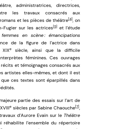
e, administratrices, directrices,
utre les travaux consacrés aux
[4]
 romans et les pièces de théâtre
, on
[5]
-Fugier sur les actrices
et l’étude
 femmes en scène : émancipations
tance de la figure de l’actrice dans
e
u XIX
siècle, ainsi que la difficile
interprètes féminines. Ces ouvrages
s récits et témoignages consacrés aux
 artistes elles-mêmes, et dont il est
ste que ces textes sont éparpillés dans
éédités.
majeure partie des essais sur l’art de
e
[7]
XVIII
siècles par Sabine Chaouche
,
 travaux d’Aurore Evain sur le
Théâtre
ui réhabilite l’ensemble du répertoire