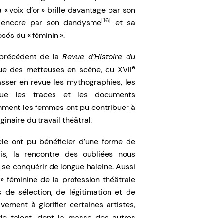
 « voix d’or » brille davantage par son
[16]
lus encore par son dandysme
et sa
és du « féminin ».
 précédent de la
Revue d’Histoire du
e
gue des metteuses en scène, du XVII
sser en revue les mythographies, les
que les traces et les documents
mment les femmes ont pu contribuer à
aginaire du travail théâtral.
le ont pu bénéficier d’une forme de
is, la rencontre des oubliées nous
 se conquérir de longue haleine. Aussi
 » féminine de la profession théâtrale
 de sélection, de légitimation et de
ement à glorifier certaines artistes,
 de talent, dont la masse des autres