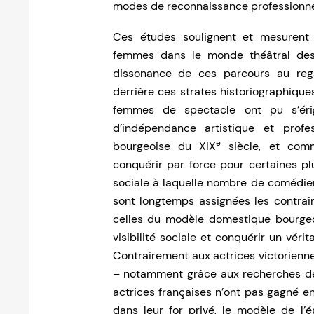
modes de reconnaissance professionnel
Ces études soulignent et mesurent 
femmes dans le monde théâtral des
dissonance de ces parcours au regar
derrière ces strates historiographiq
femmes de spectacle ont pu s’éri
d’indépendance artistique et profe
e
bourgeoise du XIX
siècle, et com
conquérir par force pour certaines pl
sociale à laquelle nombre de comédien
sont longtemps assignées les contrain
celles du modèle domestique bourgeo
visibilité sociale et conquérir un véri
Contrairement aux actrices victorienn
– notamment grâce aux recherches de
actrices françaises n’ont pas gagné en 
dans leur for privé, le modèle de l’