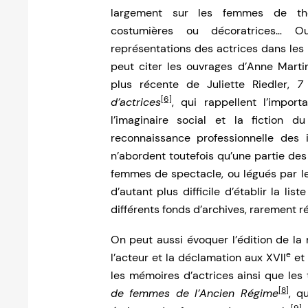
largement sur les femmes de théâtr
costumières ou décoratrices… O
représentations des actrices dans les
peut citer les ouvrages d’Anne Martin
plus récente de Juliette Riedler,
7
[6]
d’actrices
, qui rappellent l’impor
l’imaginaire social et la fiction d
reconnaissance professionnelle des 
n’abordent toutefois qu’une partie de
femmes de spectacle, ou légués par les
d’autant plus difficile d’établir la li
différents fonds d’archives, rarement r
On peut aussi évoquer l’édition de la 
e
l’acteur et la déclamation aux XVII
et 
les mémoires d’actrices ainsi que les
[8]
de femmes de l’Ancien Régime
, q