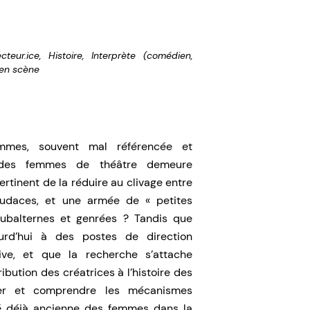
ecteur.ice
,
Histoire
,
Interprète (comédien,
 en scène
mes, souvent mal référencée et
e des femmes de théâtre demeure
ertinent de la réduire au clivage entre
audaces, et une armée de « petites
subalternes et genrées ? Tandis que
d’hui à des postes de direction
tive, et que la recherche s’attache
bution des créatrices à l’histoire des
er et comprendre les mécanismes
ivité déjà ancienne des femmes dans la