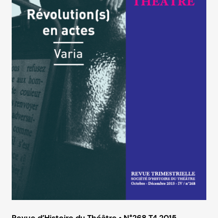
Revue d’Histoire du Théâtre • N°268 T4 2015