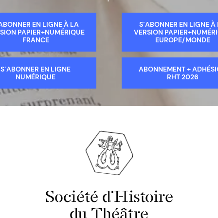
ABONNER EN LIGNE À LA
S’ABONNER EN LIGNE À
SION PAPIER+NUMÉRIQUE
VERSION PAPIER+NUMÉR
FRANCE
EUROPE/MONDE
S’ABONNER EN LIGNE
ABONNEMENT + ADHÉS
NUMÉRIQUE
RHT 2026
Société d'Histoire
du Théâtre