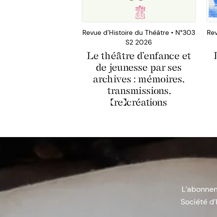
Revue d’Histoire du Théâtre • N°303
Rev
S2 2026
Le théâtre d’enfance et
de jeunesse par ses
archives : mémoires,
transmissions,
(re)créations
L’abonneme
Société d’