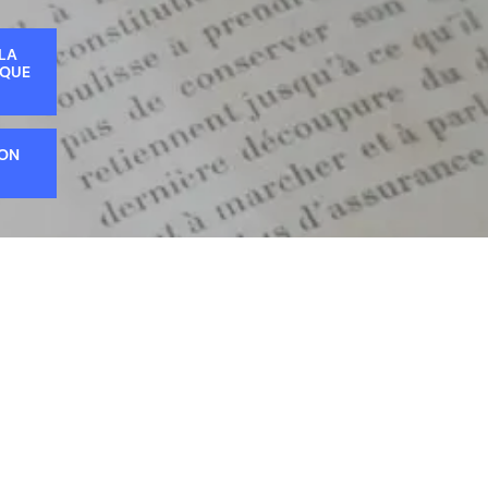
 LA
IQUE
ION