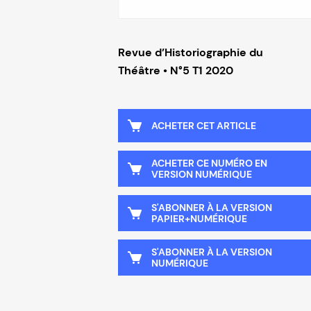
Revue d’Historiographie du
Théâtre • N°5 T1 2020
ACHETER CET ARTICLE
ACHETER CE NUMÉRO EN
VERSION NUMÉRIQUE
S'ABONNER À LA VERSION
PAPIER+NUMÉRIQUE
S'ABONNER À LA VERSION
NUMÉRIQUE