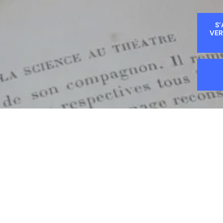
S’
VER