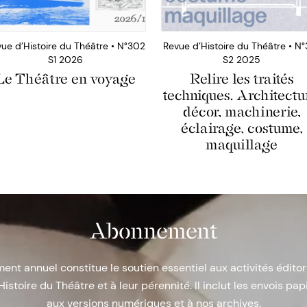
ue d’Histoire du Théâtre • N°302
Revue d’Histoire du Théâtre • N°
S1 2026
S2 2025
Le Théâtre en voyage
Relire les traités
techniques. Architectu
décor, machinerie,
éclairage, costume,
maquillage
Abonnement
nt annuel constitue le soutien essentiel aux activités éditor
Histoire du Théâtre et à leur pérennité. Il inclut les envois papi
aux versions numériques et à nos archives.