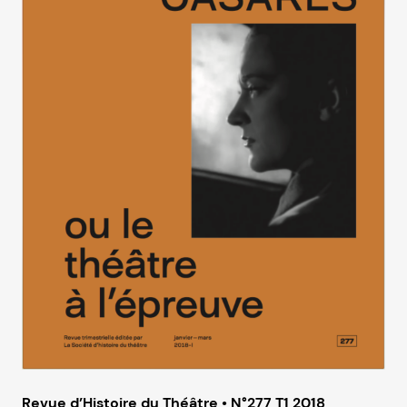
Revue d’Histoire du Théâtre • N°277 T1 2018