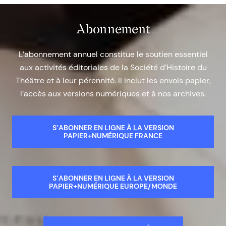
Abonnement
L’abonnement annuel constitue le soutien essentiel
aux activités éditoriales de la Société d’Histoire du
Théâtre et à leur pérennité. Il inclut les envois papier,
l’accès aux versions numériques et à nos archives.
S’ABONNER EN LIGNE À LA VERSION
PAPIER+NUMÉRIQUE FRANCE
S’ABONNER EN LIGNE À LA VERSION
PAPIER+NUMÉRIQUE EUROPE/MONDE