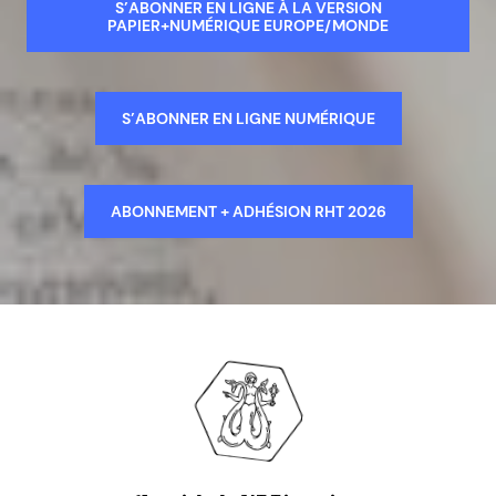
S’ABONNER EN LIGNE À LA VERSION
PAPIER+NUMÉRIQUE EUROPE/MONDE
S’ABONNER EN LIGNE NUMÉRIQUE
ABONNEMENT + ADHÉSION RHT 2026