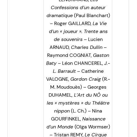
Confessions d’un auteur
dramatique
(Paul Blanchart)
– Roger GAILLARD,
La Vie
d’un « joueur ». Trente ans
de souvenirs
– Lucien
ARNAUD,
Charles Dullin
–
Raymond COGNIAT,
Gaston
Baty
– Léon CHANCEREL,
J.-
L. Barrault
– Catherine
VALOGNE,
Gordon Craig
(R.-
M. Moudouès) – Georges
DUHAMEL,
L’Art du NÔ ou
les « mystères » du Théâtre
nippon
(L. Ch.) – Nina
GOURFINKEL,
Naissance
d’un Monde
(Olga Wormser)
– Tristan REMY,
Le Cirque