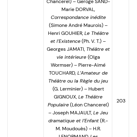
Chancerel) – Geroge SAND-
Marie DORVAL,
Correspondance inédite
(Simone André Maurois) –
Henri GOUHIER,
Le Théâtre
et l’Existence
(Ph. V. T.) –
Georges JAMATI,
Théâtre et
vie intérieure
(Olga
Wormser) – Pierre-Aimé
TOUCHARD,
L’Amateur de
Théâtre ou la Règle du jeu
(G. Lerminier) – Hubert
GIGNOUX,
Le Théâtre
203
Populaire
(Léon Chancerel)
– Joseph MAJAULT,
Le Jeu
dramatique et l’Enfant
(R.-
M. Moudouès) – H.R.
LENORMAND,
Les