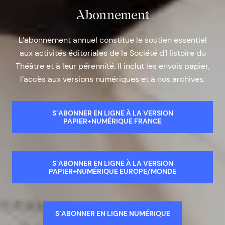
Abonnement
L’abonnement annuel constitue le soutien essentiel
aux activités éditoriales de la Société d’Histoire du
Théâtre et à leur pérennité. Il inclut les envois papier,
l’accès aux versions numériques et à nos archives.
S’ABONNER EN LIGNE À LA VERSION
PAPIER+NUMÉRIQUE FRANCE
S’ABONNER EN LIGNE À LA VERSION
PAPIER+NUMÉRIQUE EUROPE/MONDE
S’ABONNER EN LIGNE NUMÉRIQUE