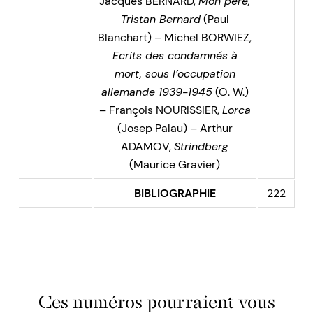
Jacques BERNARD,
Mon père,
Tristan Bernard
(Paul
Blanchart) – Michel BORWIEZ,
Ecrits des condamnés à
mort, sous l’occupation
allemande 1939-1945
(O. W.)
– François NOURISSIER,
Lorca
(Josep Palau) – Arthur
ADAMOV,
Strindberg
(Maurice Gravier)
BIBLIOGRAPHIE
222
Ces numéros pourraient vous