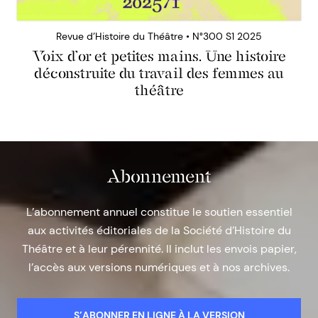
Revue d’Histoire du Théâtre • N°300 S1 2025
Voix d’or et petites mains. Une histoire
déconstruite du travail des femmes au
théâtre
Abonnement
L’abonnement annuel constitue le soutien essentiel
aux activités éditoriales de la Société d’Histoire du
Théâtre et à leur pérennité. Il inclut les envois papier,
l’accès aux versions numériques et à nos archives.
S’ABONNER EN LIGNE À LA VERSION