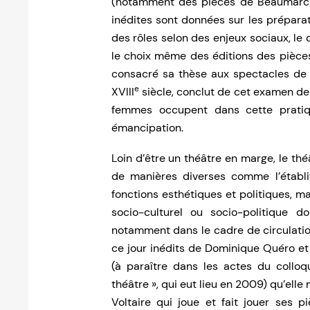
(notamment des pièces de Beaumarcha
inédites sont données sur les préparati
des rôles selon des enjeux sociaux, le d
le choix même des éditions des pièces,
consacré sa thèse aux spectacles de
e
XVIII
siècle, conclut de cet examen de
femmes occupent dans cette pratiqu
émancipation.
Loin d’être un théâtre en marge, le th
de manières diverses comme l’établi
fonctions esthétiques et politiques, m
socio-culturel ou socio-politique d
notamment dans le cadre de circulation
ce jour inédits de Dominique Quéro e
(à paraître dans les actes du collo
théâtre », qui eut lieu en 2009) qu’elle
Voltaire qui joue et fait jouer ses p