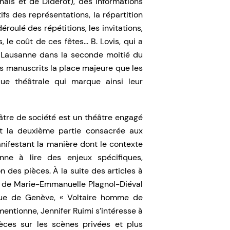
is et de Diderot), des informations
fs des représentations, la répartition
éroulé des répétitions, les invitations,
 le coût de ces fêtes… B. Lovis, qui a
 Lausanne dans la seconde moitié du
s manuscrits la place majeure que les
e théâtrale qui marque ainsi leur
éâtre de société est un théâtre engagé
t la deuxième partie consacrée aux
anifestant la manière dont le contexte
onne à lire des enjeux spécifiques,
 des pièces. À la suite des articles à
t de Marie-Emmanuelle Plagnol-Diéval
que de Genève, « Voltaire homme de
 mentionne, Jennifer Ruimi s’intéresse à
ièces sur les scènes privées et plus