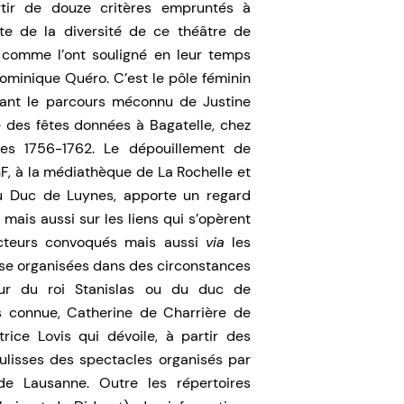
artir de douze critères empruntés à
e de la diversité de ce théâtre de
 comme l’ont souligné en leur temps
minique Quéro. C’est le pôle féminin
vant le parcours méconnu de Justine
 des fêtes données à Bagatelle, chez
s 1756-1762. Le dépouillement de
F, à la médiathèque de La Rochelle et
u Duc de Luynes, apporte un regard
mais aussi sur les liens qui s’opèrent
cteurs convoqués mais aussi
via
les
uise organisées dans des circonstances
eur du roi Stanislas ou du duc de
ns connue, Catherine de Charrière de
ice Lovis qui dévoile, à partir des
ulisses des spectacles organisés par
de Lausanne. Outre les répertoires