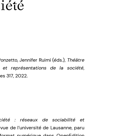
iété
nzetto, Jennifer Ruimi (éds.),
Théâtre
é et représentations de la société
,
es 317, 2022.
iété : réseaux de sociabilité et
evue de l’université de Lausanne, paru
 format numérique dans OpenEdition