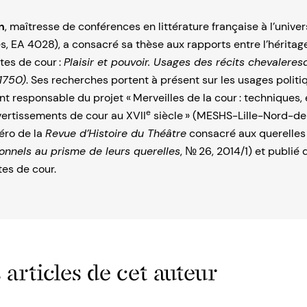
n
, maîtresse de conférences en littérature française à l’univer
s, EA 4028), a consacré sa thèse aux rapports entre l’héritag
tes de cour :
Plaisir et pouvoir. Usages des récits chevaleres
1750)
. Ses recherches portent à présent sur les usages politiq
t responsable du projet « Merveilles de la cour : techniques,
e
vertissements de cour au XVII
siècle » (MESHS-Lille-Nord-de-
éro de la
Revue d’Histoire du Théâtre
consacré aux querelles 
ion­nels au prisme de leurs querelles
, № 26, 2014/1) et publi
êtes de cour.
 articles de cet auteur