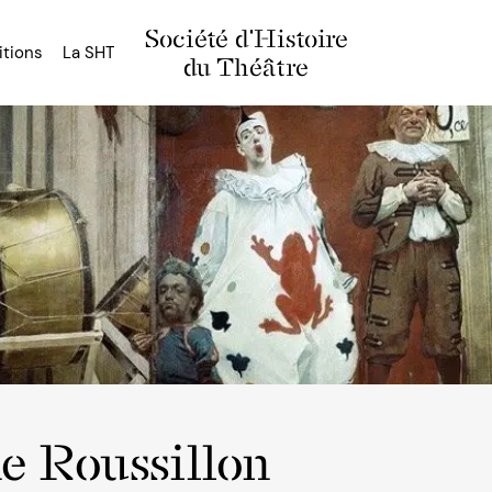
Société d'Histoire
itions
La SHT
du Théâtre
e Roussillon