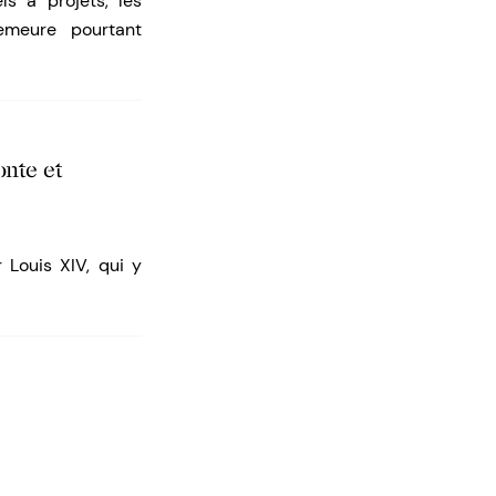
s à projets, les
emeure pourtant
onte et
 Louis XIV, qui y