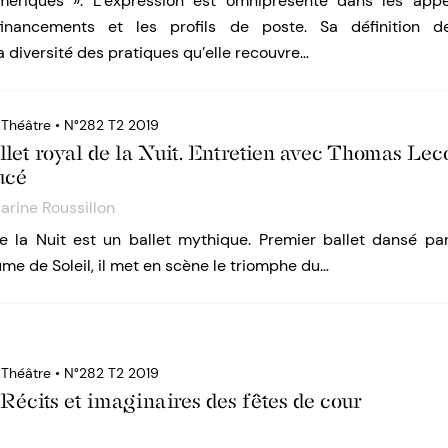
ériques ». L’expression est omniprésente dans les appel
nancements et les profils de poste. Sa définition d
 diversité des pratiques qu’elle recouvre…
 Théâtre • N°282 T2 2019
llet royal de la Nuit. Entretien avec Thomas Lec
ucé
arine Roussillon
de la Nuit est un ballet mythique. Premier ballet dansé par
me de Soleil, il met en scène le triomphe du…
 Théâtre • N°282 T2 2019
 Récits et imaginaires des fêtes de cour