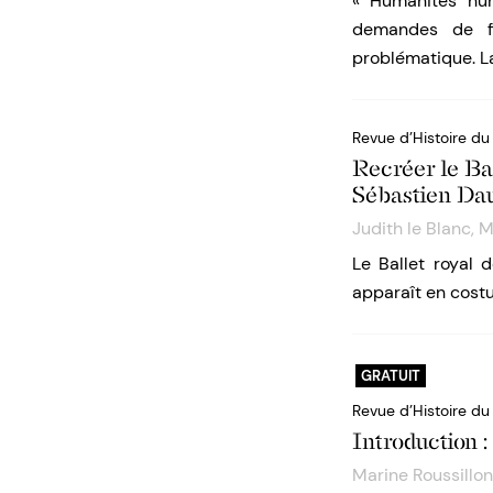
« Humanités num
demandes de fi
problématique. La
Revue d’Histoire du
Recréer le Ba
Sébastien Da
Judith le Blanc
,
M
Le Ballet royal 
apparaît en costu
GRATUIT
Revue d’Histoire du
Introduction :
Marine Roussillon