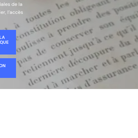
iales de la
er, l’accès
 LA
IQUE
ION