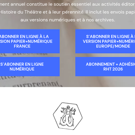
nt annuel constitue le soutien essentiel aux activités éditor
Histoire du Théâtre et à leur pérennité. Il inclut les envois papi
aux versions numériques et à nos archives.
ABONNER EN LIGNE À LA
S’ABONNER EN LIGNE À
SION PAPIER+NUMÉRIQUE
VERSION PAPIER+NUMÉR
FRANCE
EUROPE/MONDE
S’ABONNER EN LIGNE
ABONNEMENT + ADHÉS
NUMÉRIQUE
RHT 2026