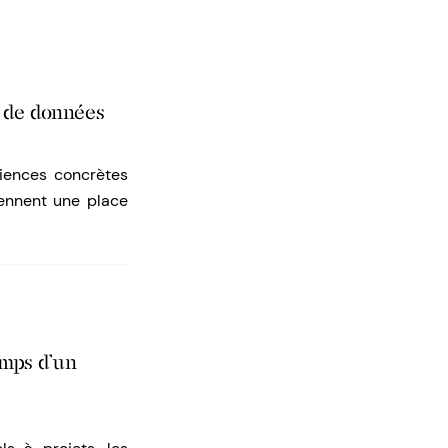
s de données
riences concrètes
ennent une place
emps d’un