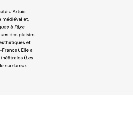
sité d’Artois
e médiéval et,
ques à l’âge
ues des plaisirs.
 esthétiques et
France). Elle a
théâtrales (
Les
é de nombreux