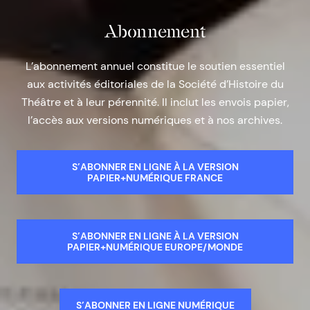
Abonnement
L’abonnement annuel constitue le soutien essentiel
aux activités éditoriales de la Société d’Histoire du
Théâtre et à leur pérennité. Il inclut les envois papier,
l’accès aux versions numériques et à nos archives.
S’ABONNER EN LIGNE À LA VERSION
PAPIER+NUMÉRIQUE FRANCE
S’ABONNER EN LIGNE À LA VERSION
PAPIER+NUMÉRIQUE EUROPE/MONDE
S’ABONNER EN LIGNE NUMÉRIQUE