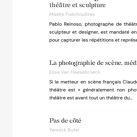
théâtre et sculpture
Maëlle Puéchoultres
Pablo Reinoso, photographe de théât
sculpteur et designer, est mandaté en
pour capturer les répétitions et représ
La photographie de scène, médi
Elise Van Haesebroeck
Si le metteur en scène français Claud
théâtre est « généralement non phot
théâtre est avant tout un théâtre du…
Pas de côté
Yannick Butel