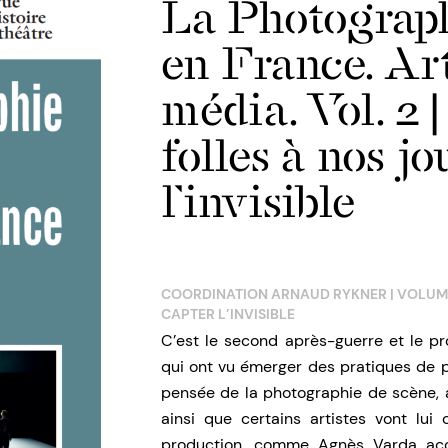
La Photograph
en France. Ar
média. Vol. 2 
folles à nos jo
l’invisible
COORDINATION ARNAUD RYKNER | VOLUME I
CAPTER L’INVISIBLE
C’est le second après-guerre et le pr
qui ont vu émerger des pratiques de p
pensée de la photographie de scène, au
ainsi que certains artistes vont lui
production, comme Agnès Varda acco