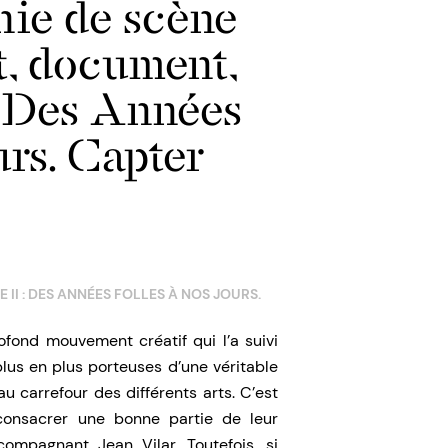
ie de scène
t, document,
| Des Années
urs. Capter
I : DES ANNÉES FOLLES À NOS JOURS.
ofond mouvement créatif qui l’a suivi
lus en plus porteuses d’une véritable
 carrefour des différents arts. C’est
 consacrer une bonne partie de leur
mpagnant Jean Vilar. Toutefois, si