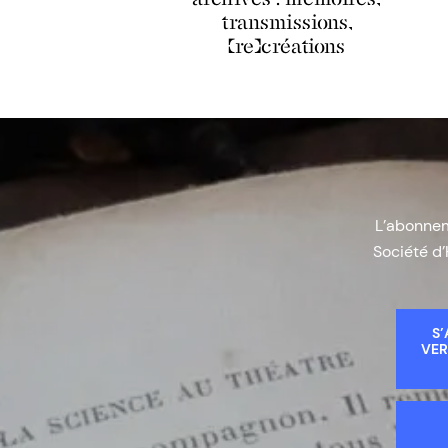
transmissions,
(re)créations
L’abonneme
Société d’
S’
VER