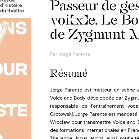
Passeur de ges
voi(x)e. Le B
de Zygmunt M
Par
Jorge Parente
Résumé
Jorge Parente est metteur en scène e
Voice and Body développée par Zygmun
responsable de l’entraînement voca
Grotowski. Jorge Parente est mandaté d
Wroclaw pour transmettre Voice and Bo
des formations internationales en Franc
Thaïlande. Nous avons ainsi souhaité