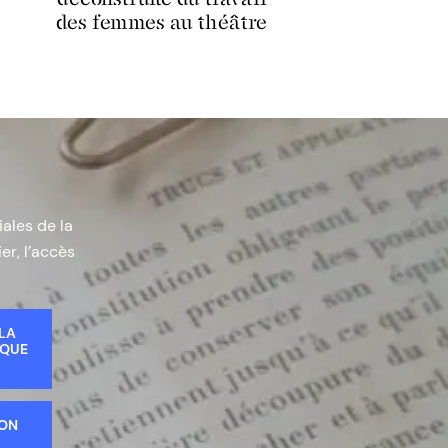
des femmes au théâtre
iales de la
er, l’accès
 LA
IQUE
ION