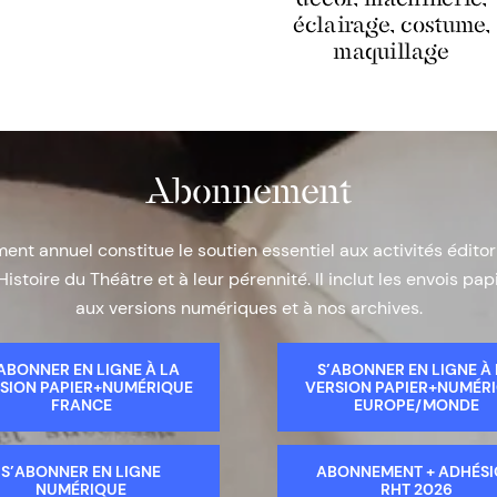
éclairage, costume,
maquillage
Abonnement
nt annuel constitue le soutien essentiel aux activités éditor
Histoire du Théâtre et à leur pérennité. Il inclut les envois papi
aux versions numériques et à nos archives.
ABONNER EN LIGNE À LA
S’ABONNER EN LIGNE À
SION PAPIER+NUMÉRIQUE
VERSION PAPIER+NUMÉR
FRANCE
EUROPE/MONDE
S’ABONNER EN LIGNE
ABONNEMENT + ADHÉS
NUMÉRIQUE
RHT 2026