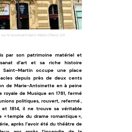
sur le boulevard Saint-Martin (Paris). D.R.
is par son patrimoine matériel et
tisanat d’art et sa riche histoire
te Saint–Martin occupe une place
ctacles depuis près de deux cents
ion de Marie-Antoinette en à peine
e royale de Musique en 1781, fermé
nions politiques, rouvert, refermé ,
 et 1814, il ne trouve sa véritable
e « temple du drame romantique »,
rie, après l’avoir été du théâtre de
deux ans après l’incendie de la