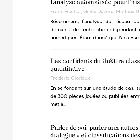
l’analyse automatisée pour l’his
Frank Fischer
,
Gilles Dazord
,
Mathias G
Récemment, l'analyse du réseau des
domaine de recherche indépendant da
numériques. Étant donné que l'analyse 
Les confidents du théâtre class
quantitative
Frédéric Glorieux
En se fondant sur une étude de cas, su
de 300 pièces jouées ou publiées entre 
met à…
Parler de soi, parler aux autres 
dialogue » et classifications d