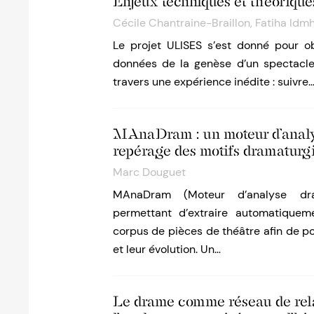
Enjeux techniques et théorique
Cécile Chantraine-Braillon
,
Fatiha Idm
Le projet ULISES s’est donné pour obj
données de la genèse d’un spectacle 
travers une expérience inédite : suivre
MAnaDram : un moteur d’analys
repérage des motifs dramaturg
Marc Douguet
MAnaDram (Moteur d’analyse dr
permettant d’extraire automatiquem
corpus de pièces de théâtre afin de po
et leur évolution. Un…
Le drame comme réseau de rela