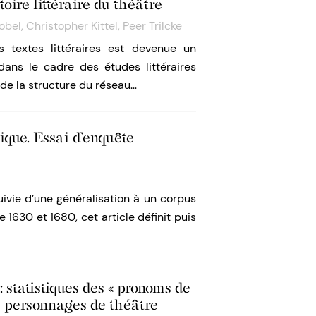
toire littéraire du théâtre
öbel
,
Christopher Kittel
,
Peer Trilcke
 textes littéraires est devenue un
ns le cadre des études littéraires
de la structure du réseau…
ique. Essai d’enquête
ivie d’une généralisation à un corpus
1630 et 1680, cet article définit puis
: statistiques des « pronoms de
es personnages de théâtre