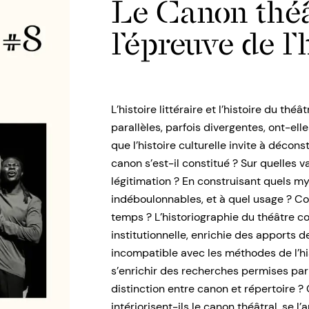
Le Canon théâ
l’épreuve de l’
L’histoire littéraire et l’histoire du théâ
parallèles, parfois divergentes, ont-ell
que l’histoire culturelle invite à déco
canon s’est-il constitué ? Sur quelles v
légitimation ? En construisant quels
indéboulonnables, et à quel usage ? Co
temps ? L’historiographie du théâtre c
institutionnelle, enrichie des apports de 
incompatible avec les méthodes de l’hist
s’enrichir des recherches permises par 
distinction entre canon et répertoire 
intériorisent-ils le canon théâtral, se l’