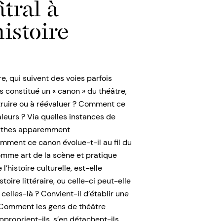
tral à
histoire
tre, qui suivent des voies parfois
es constitué un « canon » du théâtre,
nstruire ou à réévaluer ? Comment ce
aleurs ? Via quelles instances de
 mythes apparemment
mment ce canon évolue-t-il au fil du
omme art de la scène et pratique
l’histoire culturelle, est-elle
oire littéraire, ou celle-ci peut-elle
celles-là ? Convient-il d’établir une
? Comment les gens de théâtre
approprient-ils, s’en détachent-ils,